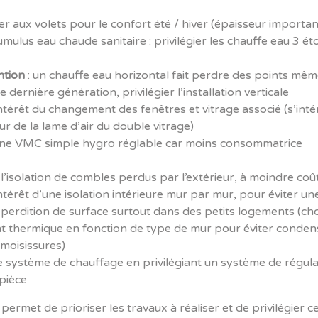
r aux volets pour le confort été / hiver (épaisseur importan
mulus eau chaude sanitaire : privilégier les chauffe eau 3 éto
ntion
: un chauffe eau horizontal fait perdre des points même 
e dernière génération, privilégier l’installation verticale
intérêt du changement des fenêtres et vitrage associé (s’int
eur de la lame d’air du double vitrage)
 une VMC simple hygro réglable car moins consommatrice
r l’isolation de combles perdus par l’extérieur, à moindre coû
intérêt d’une isolation intérieure mur par mur, pour éviter un
erdition de surface surtout dans des petits logements (choi
nt thermique en fonction de type de mur pour éviter conden
 moisissures)
 système de chauffage en privilégiant un système de régula
pièce
ermet de prioriser les travaux à réaliser et de privilégier c