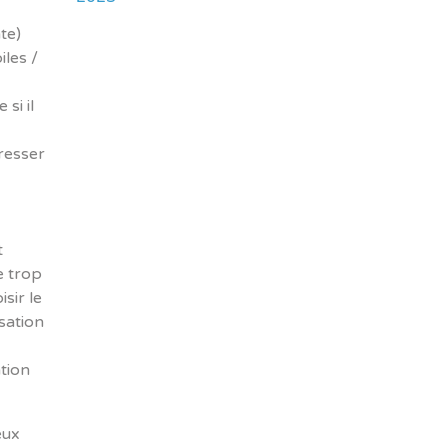
te)
iles /
si il
éresser
t
e trop
sir le
sation
tion
eux