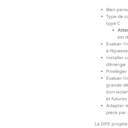
Bien pense
Type de cu
type C
Atte
est d
Evaluer l’
à l’épaiss
Installer
d’énergie
Privilégie
Evaluer l’
grande dép
bon isola
et futures
Adapter le
pièce par 
Le DPE projeté p