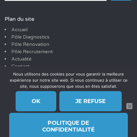
Plan du site
Accueil
Pôle Diagnostics
Pôle Rénovation
Pôle Recrutement
Actualité
Contact
Mentions légales
Nous utilisons des cookies pour vous garantir la meilleure
expérience sur notre site web. Si vous continuez à utiliser ce
Politique de confidentialité
site, nous supposerons que vous en êtes satisfait.
OK
JE REFUSE
POLITIQUE DE
© 2026 CABINET DIAGNOSTICS & CONSEILS - IMMOBILIER PARIS
CONFIDENTIALITÉ
— TOUS DROITS RÉSERVÉS